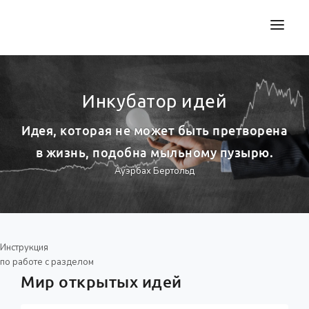
SKOLA59.RU
ИНКУБАТОР ИДЕЙ
Инкубатор идей
ОТ ИДЕИ К РЕЗУЛЬТАТУ
Идея, которая не может быть претворена
в жизнь, подобна мыльному пузырю.
ОБМЕН ОПЫТОМ
Ауэрбах Бертольд
ВОЙТИ
Инструкция
по работе с разделом
Мир открытых идей